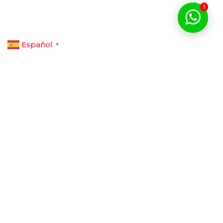
1
Español
▼
QUÉDATE CON NOSOTROS
CONOCE NUESTROS
ALOJAMIENTOS
Comprendemos que al visitar Guayaquil,
tienes una misión, que puede incluir cerrar